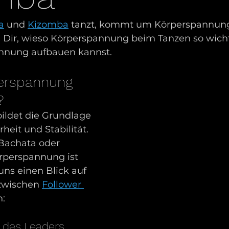
a
 und 
Kizomba
 tanzt, kommt um Körperspannung
 Dir, wieso Körperspannung beim Tanzen so wichti
nnung aufbauen kannst.
rspannung 
?
ldet die Grundlage 
heit und Stabilität. 
 Bachata oder 
rperspannung ist 
uns einen Blick auf 
zwischen 
Follower 
n:
 des Leaders