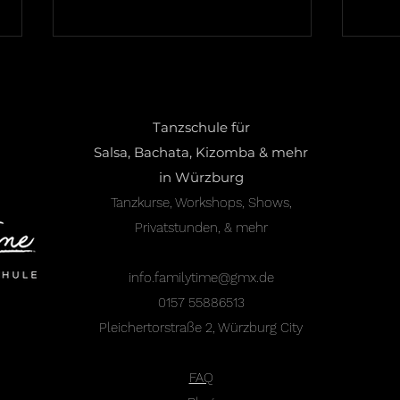
Tanzschule
für
Salsa
,
Bachata
,
Kizomba
& mehr
in Würzburg
Tanzkurse
,
Workshops
,
Shows
,
Tipps & Tricks: Standstabilität
Tipps
Privatstunden
, & mehr
verbessern
Körp
aufb
info.familytime@gmx.de
0157 55886513
Pleichertorstraße 2, Würzburg City
FAQ