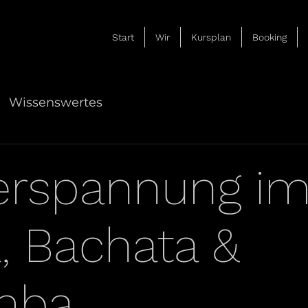
Start
Wir
Kursplan
Booking
Wissenswertes
erspannung i
, Bachata &
mba