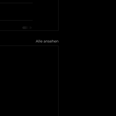
Alle ansehen