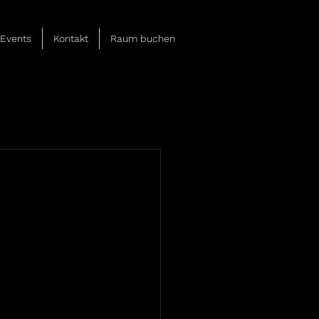
Events
Kontakt
Raum buchen
m