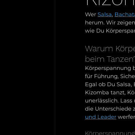
Wer 
Salsa
, 
Bachat
herum. Wir zeigen
wie Du Körperspa
Warum Körpe
beim Tanzen
Körperspannung bi
für Führung, Sicher
Egal ob Du Salsa,
Kizomba tanzt, Kö
unerlässlich. Lass 
die Unterschiede 
und Leader
 werfe
Körperspannung