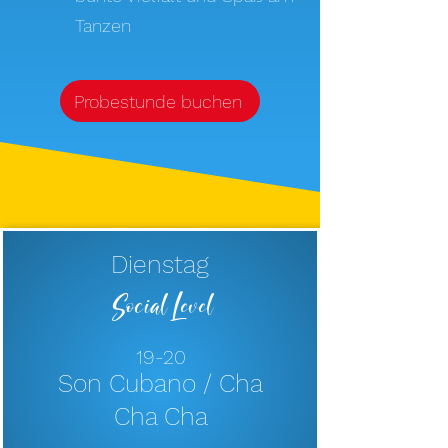
Tanzen
Probestunde buchen
Dienstag
Social Level
1
9-20
Son Cubano
/
Cha
Cha Cha