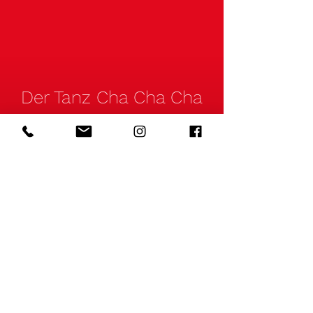
Der Tanz Cha Cha Cha
aus Cuba
Wusstest Du, dass Cha Cha Cha aus
Kuba stammt? In der Musik und den
ursprünglichen Bewegungen spiegelt
sich die einzigartige kubanische
Kultur wieder. Cha Cha Cha wird
daher immer wieder auch auf Salsa
Partys in Würzburg und Umgebung
gespielt!