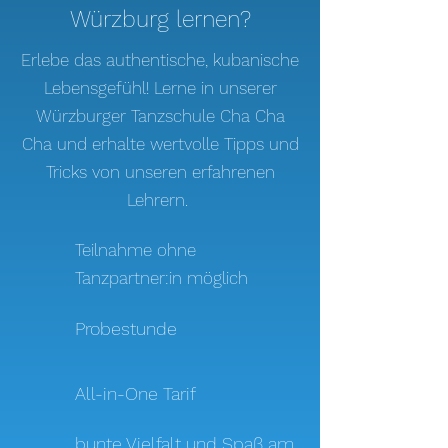
Würzburg lernen?
Erlebe das authentische, kubanische
Lebensgefühl! Lerne in unserer
Würzburger Tanzschule Cha Cha
Cha und erhalte wertvolle Tipps und
Tricks von unseren erfahrenen
Lehrern.
Teilnahme ohne
Tanzpartner:in möglich
Probestunde
All-in-One Tarif
bunte Vielfalt und Spaß am