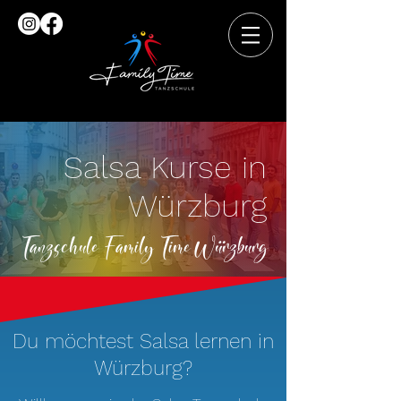
Salsa Kurse in
Würzburg
Tanzschule Family Time Würzburg
Du möchtest Salsa lernen in
Würzburg?