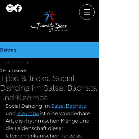
Beitrag
All Posts
3 Min. Lesezeit
All Posts
Tipps & Tricks: Social
Dancing im Salsa, Bachata
Tipps & Tricks
und Kizomba
Wissenswertes
Social Dancing im 
Salsa
, 
Bachata
und 
Kizomba
 ist eine wunderbare 
Art, die rhythmischen Klänge und 
die Leidenschaft dieser 
lateinamerikanischen Tänze zu 