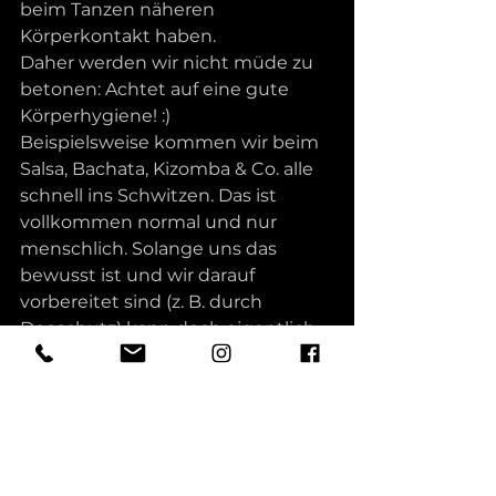
beim Tanzen näheren 
Körperkontakt haben. 
Daher werden wir nicht müde zu 
betonen: Achtet auf eine gute 
Körperhygiene! :) 
Beispielsweise kommen wir beim 
Salsa, Bachata, Kizomba & Co. alle 
schnell ins Schwitzen. Das ist 
vollkommen normal und nur 
menschlich. Solange uns das 
bewusst ist und wir darauf 
vorbereitet sind (z. B. durch 
Deoschutz) kann doch eigentlich 
nicht viel schief gehen ;) Und falls 
doch, steht bei uns stets ein Deo 
auf der Toilette parat!
Also nichts wie los und ab auf die 