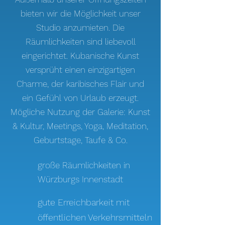
bieten wir die Möglichkeit unser
Studio anzumieten. Die
Räumlichkeiten sind liebevoll
eingerichtet. Kubanische Kunst
versprüht einen einzigartigen
Charme, der karibisches Flair und
ein Gefühl von Urlaub erzeugt.
Mögliche Nutzung der Galerie: Kunst
& Kultur,
Meetings, Yoga, Meditation,
Geburtstage, Taufe & Co.
große Räumlichkeiten in
Würzburgs Innenstadt
gute Erreichbarkeit mit
öffentlichen Verkehrsmitteln