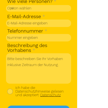
u
Wie viele Personen?
i
r
e
E-Mail-Adresse
d
Telefonnummer
Beschreibung des
Vorhabens
Ich habe die
Datenschutzhinweise gelesen
und akzeptiert:
Datenschutz