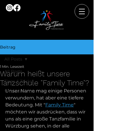
Beitrag
All Posts
1 Min. Lesezeit
All Posts
Warum heißt unsere
Tanzschule "Family Time"?
Tipps & Tricks
Unser Name mag einige Personen 
Wissenswertes
verwundern, hat aber eine tiefere 
Bedeutung. Mit "
Family Time
" 
möchten wir ausdrücken, dass wir 
uns als eine große Tanzfamilie in 
Würzburg sehen, in der alle 