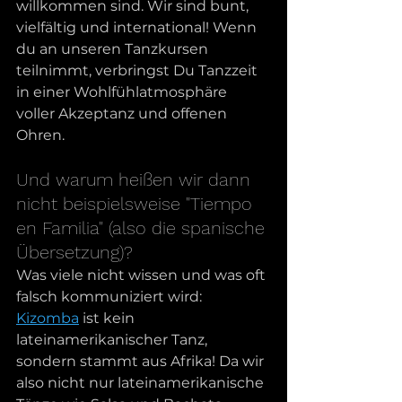
willkommen sind. Wir sind bunt, 
vielfältig und international! Wenn 
du an unseren Tanzkursen 
teilnimmt, verbringst Du Tanzzeit 
in einer Wohlfühlatmosphäre 
voller Akzeptanz und offenen 
Ohren. 
Und warum heißen wir dann 
nicht beispielsweise "Tiempo 
en Familia" (also die spanische 
Übersetzung)?
Was viele nicht wissen und was oft 
falsch kommuniziert wird: 
Kizomba
 ist kein 
lateinamerikanischer Tanz, 
sondern stammt aus Afrika! Da wir 
also nicht nur lateinamerikanische 