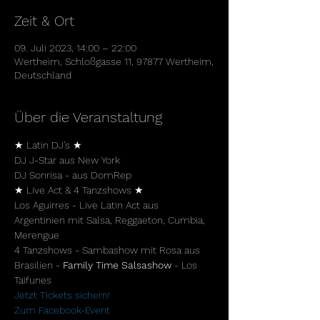
Zeit & Ort
09. Juli 2023, 14:00 – 22:00
Wertheim, Schloßgasse 11, 97877 Wertheim,
Deutschland
Über die Veranstaltung
★ Latin DJ's ★

DJ J-Star aus New York 

DJ Sonrisa - aus DomRep
★ Live Act & 4 Tanzshows ★

Los Aguirres - Live Latin Act aus 
Argentinien mit Salsa, Reggaeton, Cumbia, 
Merengue

4 Tanzshows - Sambashow mit Rosa aus 
Brasilien - 
Family Time Salsashow
 - Los 
Taifunes
Jetzt Tickets sichern!
Zum Facebook-Event