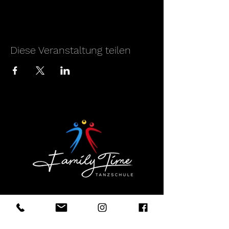
Diese Veranstaltung teilen
Tanzschule
für
Salsa
,
Bachata
,
Kizomba
& mehr in