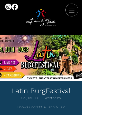
Latin BurgFestival
So., 09. Juli
  |  
Wertheim
Shows und 100 % Latin Music