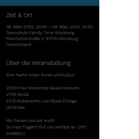
Zeit & Ort
08. März 2025, 20:00 – 09. März 2025, 00:00
Tanzschule Family Time Würzburg,
Pleichertorstraße 2, 97070 Würzburg,
Deutschland
Über die Veranstaltung
Eine Nacht voller Kunst und Kultur!
20:00 Free Workshop Salsa Footwork
21:00 Social
23:30 Kubanische Live Musik Einlage
00:00 Mix
Wir freuen uns auf euch!
Du hast Fragen? Ruf uns einfach an: 0157 
55886513