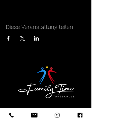
Diese Veranstaltung teilen
Tanzschule
für
Salsa
,
Bachata
,
Kizomba
& mehr in