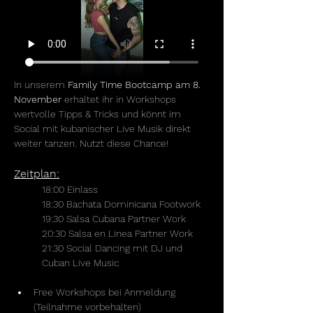
In unserem 
Family Time Bootcamp am 8. 
November
 erhaltet ihr in Workshops 
wertvolle Tipps & Tricks und könnt im 
Social mit kubanischer Live Musik direkt 
weiter tanzen. Nutzt diese Chance! 
Zeitplan:
18:00 Einlass
18:30 Bachata Dominicana Footwork
19:30 Salsa Cubana Partner Work
20:30 Salsa en Linea Partner Work
21:30 Social Dancing mit DJ und 
Cuban Live Music
Free Workshops bei Anmeldung 
(Teilnahme vorbehalten)