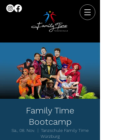
Family Time
Bootcamp
Sa., 08. Nov.
  |  
Tanzschule Family Time
Würzburg