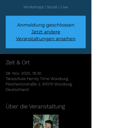
Workshops | Social | Live
Anmeldung geschlossen
Jetzt andere
Veranstaltungen ansehen
Zeit & Ort
08. Nov. 2025, 18:30
Tanzschule Family Time Würzburg,
Pleichertorstraße 2, 97070 Würzburg,
Deutschland
Über die Veranstaltung