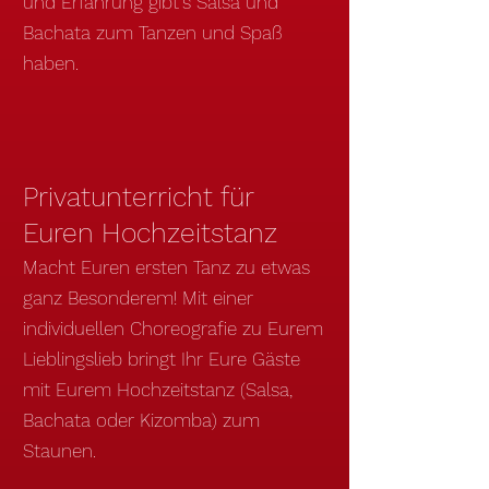
und Erfahrung gibt's Salsa und
Bachata zum Tanzen und Spaß
haben.
Privatunterricht für
Euren Hochzeitstanz
Macht Euren ersten Tanz zu etwas
ganz Besonderem! Mit einer
individuellen Choreografie zu Eurem
Lieblingslieb bringt Ihr Eure Gäste
mit Eurem
Hochzeitstanz (Salsa,
Bachata oder Kizomba)
zu
m
Staunen.