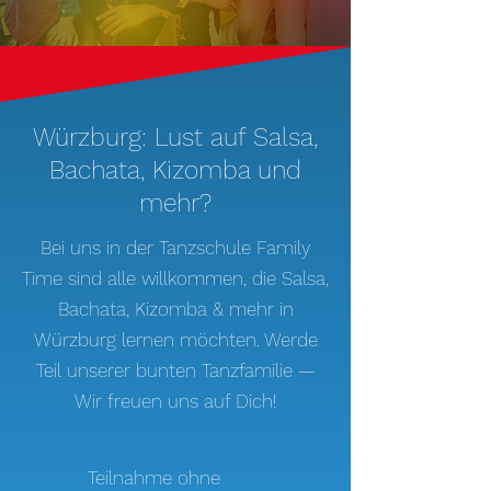
Würzburg: Lust auf Salsa,
Bachata, Kizomba und
mehr?
Bei uns in der Tanzschule Family
Time sind alle willkommen, die Salsa,
Bachata, Kizomba & mehr in
Würzburg lernen möchten. Werde
Teil unserer bunten Tanzfamilie —
Wir freuen uns auf Dich!
Teilnahme ohne