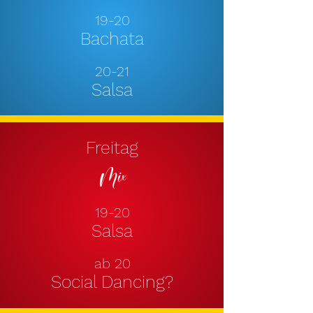
19-20
Bach
ata
20-21
Salsa
Freitag
Mix
1
9-20
Salsa
ab 20
Social Dancing?