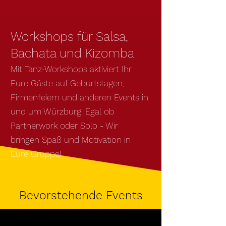
Workshops für Salsa,
Bachata und Kizomba
Mit
Tanz-Workshops
aktiviert Ihr
Eure Gäste auf
Geburtstagen,
Firmenfeiern und anderen Events
in
und um Würzburg. Egal ob
Partnerwork oder Solo - Wir
bringen Spaß und Motivation in
Eure Gruppe!
Bevorstehende Events