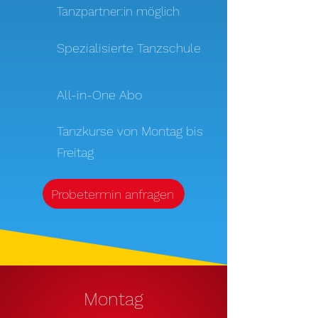
Tanzpartner:in möglich
Spezialisierte Tanzschule
All-in-One Abo
Tanzkurse von Montag bis
Freitag
Probetermin anfragen
Montag