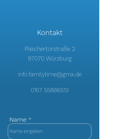
Kontakt
Pleichertorstraße 2
97070 Würzburg
info.familytime@gmx.de
0157 55886513
Name