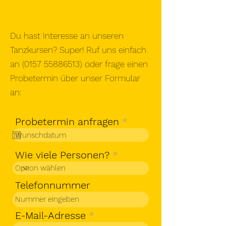
Du hast Interesse an unseren
Tanzkursen? Super! Ruf uns einfach
an
(0157 55886513)
oder frage einen
Probetermin über unser Formular
an:
r
Probetermin anfragen
*
e
q
u
Wie viele Personen?
i
r
e
Telefonnummer
d
E-Mail-Adresse