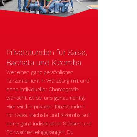
Privatstunden für Salsa,
Bach
ata und Kizomba
Wer einen ganz persönlichen
Tanzunterricht in Würzburg mit und
ohne individueller Choreografie
wünscht, ist bei uns genau richtig.
Hier wird in
privaten Tanzstunden
für Salsa, Bachata und Kizomba
auf
deine ganz individuellen Stärken und
Schwächen eingegangen. Du