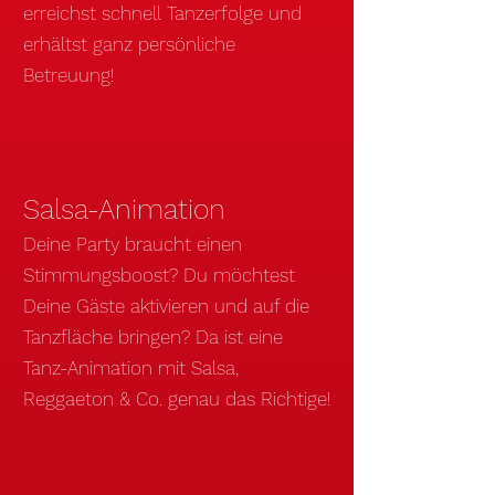
erreichst schnell Tanzerfolge und
erhältst ganz persönliche
Betreuung!
Salsa-Animation
Deine Party braucht einen
Stimmungsboost? Du möchtest
Deine Gäste aktivieren und auf die
Tanzfläche bringen? Da ist eine
Tanz-Animation mit Salsa,
Reggaeton
& Co. genau das Richtige!