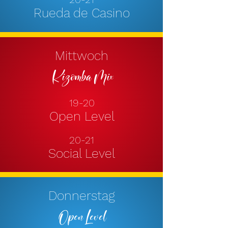
Rueda de Casino
Mittwoch
Kizomba Mix
19-20
Open
Level
20-21
Social Level
Donnerstag
Open Level