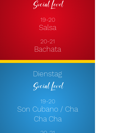
Social Level
1
9-20
Sal
sa
20-21
Bachata
Dienstag
Social Level
1
9-20
Son Cubano / Cha
Cha Cha
20-21