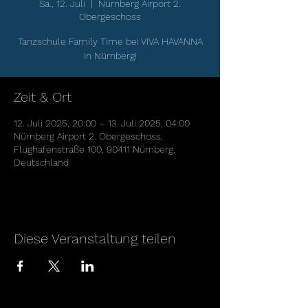
Sa., 12. Juli
  |  
Nürnberg Airport 2.
Obergeschoss
Tanzschule Family Time bei VIVA HAVANNA
in Nürnberg!
Zeit & Ort
12. Juli 2025, 20:00 – 13. Juli 2025, 04:00
Nürnberg Airport 2. Obergeschoss,
Flughafenstraße 100, 90411 Nürnberg,
Deutschland
Diese Veranstaltung teilen