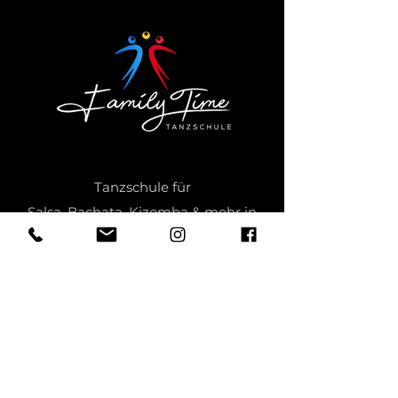
Tanzschule
für
Salsa
,
Bachata
,
Kizomba
& mehr in
Würzburg
Tanzkurse
,
Workshops
,
Shows
,
Privatstunden
, & mehr
info.familytime@gmx.de
0157 55886513
Pleichertorstraße 2, Würzburg City